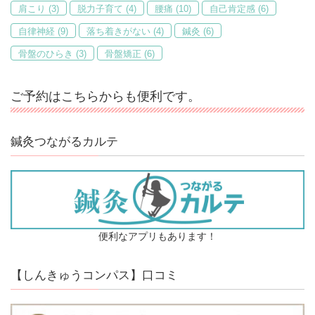
肩こり
(3)
脱力子育て
(4)
腰痛
(10)
自己肯定感
(6)
自律神経
(9)
落ち着きがない
(4)
鍼灸
(6)
骨盤のひらき
(3)
骨盤矯正
(6)
ご予約はこちらからも便利です。
鍼灸つながるカルテ
便利なアプリもあります！
【しんきゅうコンパス】口コミ