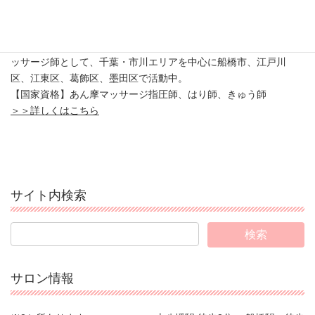
鍼灸マッサージ師 まきたしの
産前産後のがんばるお母さんを「脱力」させる出張専門の鍼灸マ
ッサージ師として、千葉・市川エリアを中心に船橋市、江戸川
区、江東区、葛飾区、墨田区で活動中。
【国家資格】あん摩マッサージ指圧師、はり師、きゅう師
＞＞詳しくはこちら
サイト内検索
サロン情報