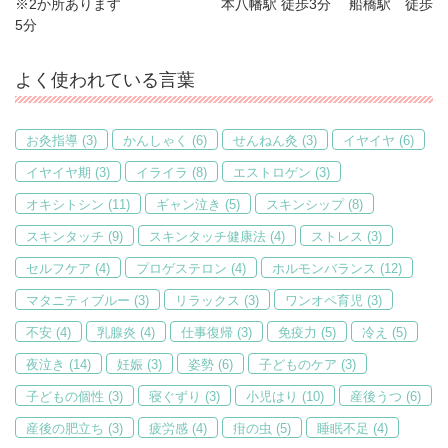
※2か所あります 本八幡駅 徒歩3分 船橋駅 徒歩
5分
よく使われている言葉
お灸指導
(3)
かんしゃく
(6)
せんねん灸
(3)
イヤイヤ
(6)
イヤイヤ期
(3)
イライラ
(8)
エストロゲン
(3)
オキシトシン
(11)
ギャン泣き
(5)
スキンシップ
(8)
スキンタッチ
(9)
スキンタッチ健康法
(4)
ストレス
(3)
セルフケア
(4)
プロゲステロン
(4)
ホルモンバランス
(12)
マタニティブルー
(3)
リラックス
(3)
ワンオペ育児
(3)
不安
(4)
乳腺炎
(4)
仕事復帰
(3)
免疫力
(5)
冷え
(5)
夜泣き
(14)
妊娠
(3)
姿勢
(6)
子どものケア
(3)
子どもの個性
(3)
寝ぐずり
(3)
小児はり
(10)
産後うつ
(6)
産後の肥立ち
(3)
疲労感
(4)
疳の虫
(5)
睡眠不足
(4)