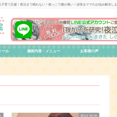
力子育て応援！夜泣きで眠れない！抱っこで腰が痛い！頑張るママのお悩み解決し
ィール
施術内容・メニュー
お客様の声
み
夜泣き 疳の虫