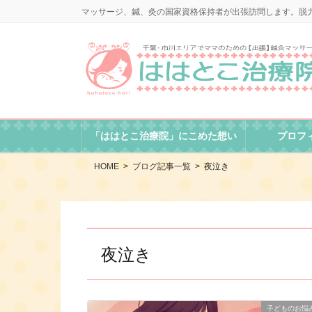
コ
ナ
マッサージ、鍼、灸の国家資格保持者が出張訪問します。脱
ン
ビ
テ
ゲ
ン
ー
ツ
シ
に
ョ
移
ン
動
に
「ははとこ治療院」にこめた想い
プロフ
移
動
HOME
ブログ記事一覧
夜泣き
夜泣き
子どものお悩